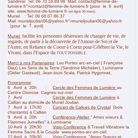
Sandrine:
Tel: 06.70.18.89.98 Mail:
contact@femme-de-
lumiere.fr
">
contact@femme-de-lumiere.fr
(pour le 6 avril)
site:
www.femme-de-lumiere.fr
(en ligne 30 mars)
Muriel :
Tel: 06.68.07.86.37
Mail:
murieljoulian06@yahoo.fr
">
murieljoulian06@yahoo.fr
(pour le 7 avril)
facilite les personnes désireuses de changer de vie, de
Muriel
regards,
de partir à la découverte de l'Amour de Soi et de
l'Autre,
en Reliance de Coeur à Coeur pour Célébrer la Vie, le
Vivant, dans l'Espace du
TOUT POSSIBLE.
Merci à nos Partenaires
: Les Portes arc-en-ciel ( Françoise
Diaz) Les Sens de la Terre (Sandrine Michelier), Luminame
(Didier Gastaud), Jean-louis Scala,
Patrick Hygonnet,
Programme
:
6 Avril à 20h :
Cercle des Femmes de Lumière
au
Centre Osmose Cagnes-sur-mer
7 Avril :
Cercle des Femmes de Lumière
à
Callian au domicile de Muriel Joulian
7 Avril
à 17h30 :
Concert de Calices de Crystal
(bols
chantants) à Callian
9 Avril à 20h :
Conférence-Atelier
" Ames soeurs &
Flammes Jumelles" à Luminame
10 Avril
à 20h30 :
Visio-Conférence
& Travail Vibratoire la
Femme Sacré & le Couple
www.portes-arc-en-ciel.
12 Avril à 20h30 :
Visio-Conférence
"Ames Soeurs et