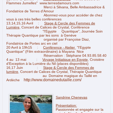
Flammes Jumelles"
www.terresdamours.com
Merci à Silvana, Belle Ambassadrice &
Fondatrice de Terres d'Amour
Abonnez-vous pour accéder de chez
vous à ces très belles conférences
13,14,15,16 Avril :
Stage &
Cercle des Femmes de
Lumière,
Concert de Calices de Crystal, Conférence
"l'Egypte Quantique", Journée Soin
Thérapie Quantique par les sons à Genève
organisé par Françoise Diaz,
Fondatrice de Portes arc en ciel
20 Avril à 19h15 :
Conférence - Atelier
"l'Egypte
Quantique" (Film extraordinaire) à Mayana Nice
Réservation : Stéphane 04.93.85.58.40
4 au 13 mai :
Voyage Initiatique en Egypte
, Croisière
d'Exception à la Lumière du Nil (places disponibles)
16,17 Juin :
Stage & Cercle des Femmes de
lumière
, Concert de Calices de Crystal, Thérapie Quantique
au Domaine magique du Taillé en
http://www.domainedutaille.com/
Ardèche
Sandrine Chenevas
Présentation:
Passionnée et engagée sur la