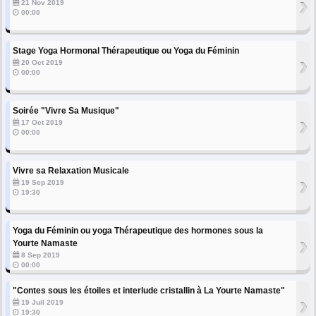
›
21 Nov 2019
00:00
Stage Yoga Hormonal Thérapeutique ou Yoga du Féminin
›
20 Oct 2019
00:00
Soirée "Vivre Sa Musique"
›
17 Oct 2019
00:00
Vivre sa Relaxation Musicale
›
19 Sep 2019
19:30
Yoga du Féminin ou yoga Thérapeutique des hormones sous la
›
Yourte Namaste
8 Sep 2019
00:00
"Contes sous les étoiles et interlude cristallin à La Yourte Namaste"
›
19 Juil 2019
19:30