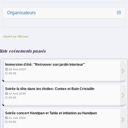
Organisateurs
Généré par AllEvents
liste evénements passés
Immersion d'été: "Retrouver son jardin Interieur"
›
28 Aoû 2020
00:00
Soirée la tête dans les étoiles: Contes et Bain Cristallin
›
14 Aoû 2020
00:00
Soirée concert Handpan et Tabla et initiation au Handpan
›
31 Juil 2020
00:00