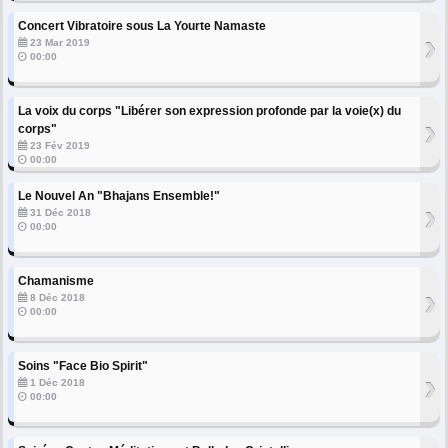
Concert Vibratoire sous La Yourte Namaste
›
23 Mar 2019
00:00
La voix du corps "Libérer son expression profonde par la voie(x) du
›
corps"
23 Fév 2019
00:00
Le Nouvel An "Bhajans Ensemble!"
›
31 Déc 2018
00:00
Chamanisme
›
8 Déc 2018
00:00
Soins "Face Bio Spirit"
›
1 Déc 2018
00:00