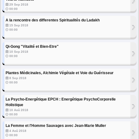
›
29 Sep 2018
00:00
A la rencontre des differentes Spiritualités du Ladakh
›
15 Sep 2018
00:00
Qi-Gong "Vitalité et Bien-Etre"
›
10 Sep 2018
00:00
Plantes Médicinales, Alchimie Végétale et Voie du Guérisseur
›
8 Sep 2018
00:00
La Psycho-Energétique EPCH : Energétique PsychoCorporelle
›
Holistique
10 Aoû 2018
00:00
La Femme et l'Homme Sauvages avec Jean-Marie Muller
›
4 Aoû 2018
00:00