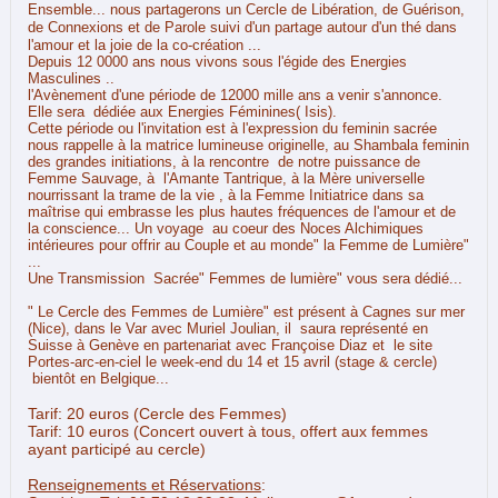
Ensemble... nous partagerons un Cercle de Libération, de Guérison,
de Connexions et de Parole suivi d'un partage autour d'un thé dans
l'amour et la joie de la co-création ...
Depuis 12 0000 ans nous vivons sous l'égide des Energies
Masculines ..
l'Avènement d'une période de 12000 mille ans a venir s'annonce.
Elle sera dédiée aux Energies Féminines( Isis).
Cette période ou l'invitation est à l'expression du feminin sacrée
nous rappelle à la matrice lumineuse originelle, au Shambala feminin
des grandes initiations, à la rencontre de notre puissance de
Femme Sauvage, à l'Amante Tantrique, à la Mère universelle
nourrissant la trame de la vie , à la Femme Initiatrice dans sa
maîtrise qui embrasse les plus hautes fréquences de l'amour et de
la conscience... Un voyage au coeur des Noces Alchimiques
intérieures pour offrir au Couple et au monde" la Femme de Lumière"
...
Une Transmission Sacrée" Femmes de lumière" vous sera dédié...
" Le Cercle des Femmes de Lumière" est présent à Cagnes sur mer
(Nice), dans le Var avec Muriel Joulian, il saura représenté en
Suisse à Genève en partenariat avec Françoise Diaz et le site
Portes-arc-en-ciel le week-end du 14 et 15 avril (stage & cercle)
bientôt en Belgique...
Tarif: 20 euros (Cercle des Femmes)
Tarif: 10 euros (Concert ouvert à tous, offert aux femmes
ayant participé au cercle)
Renseignements et Réservations
: