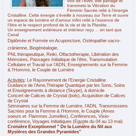
voix de l'éveil, elle partage et
transmets la Vibration du
Féminin Sacrée relié à l'énergie
Cristalline. Cette énergie s'éveille à nouveau sur Terre et ouvre
un espace de lumière et d'amour infini relié à l'essence de
l'être et le respect profond de la vie et de la Planète...
Un enseignement extérieure et intérieur reçu ... en tant que
Canal
Diplômée et Formée en Acuponcture, Ostéopathie sacro-
crânienne,
Biogénéalogie,
PNL thérapeutique, Reiki, Olfactotherapie,
Libération des
Mémoires, Passages Initiatique de l'être, Transmutation
Cellulaire et Travail sur l'ADN, Enseignements sur la Femme
& l'Homme, le Couple de Lumière
Activités
: Le Rayonnement de l'Energie Cristalline
Guidance de l'Ame,Thérapie Quantique par les Sons,
Soins
et Enseignements à distance (Skype), à domicile
Concert de Calices de Crystal (bols), Acquisition de Calices
de Crystal
Séminaires sur la Femme de Lumière, l'ADN,
Transmissions
Sacrées pour la Femme & l'Homme, le Couple
(Ames
soeurs et Flammes Jumelles), Conférences, Visio-
conférence, Voyages Initiatiques (Egypte du 04 au 13 mai)
Croisière Exceptionnel " De la Lumière du Nil aux
Mystères des Grandes Pyramides"