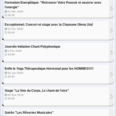
Formation Energétique: "Retrouver Votre Pouvoir et oeuvrer avec
›
l'energie"
21 Mar 2020
00:00
Exceptionnel: Concert et stage avec la Chamane Olena Utaî
›
10 Fév 2020
00:00
Journée Initiation Chant Polyphonique
›
2 Fév 2020
00:00
Enfin le Yoga Thérapeutique Hormonal pour les HOMMES!!!!!
›
30 Jan 2020
00:00
Stage "La Voix du Corps, Le chant de l'etre"
›
30 Nov 2019
00:00
Soirée "Les Rêveries Musicales"