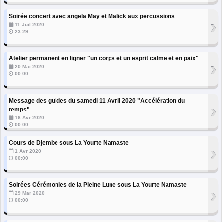
Soirée concert avec angela May et Malick aux percussions
›
11 Juil 2020
23:29
Atelier permanent en ligner "un corps et un esprit calme et en paix"
›
20 Mai 2020
00:00
Message des guides du samedi 11 Avril 2020 "Accélération du
›
temps"
16 Avr 2020
00:00
Cours de Djembe sous La Yourte Namaste
›
1 Avr 2020
00:00
Soirées Cérémonies de la Pleine Lune sous La Yourte Namaste
›
29 Mar 2020
00:00