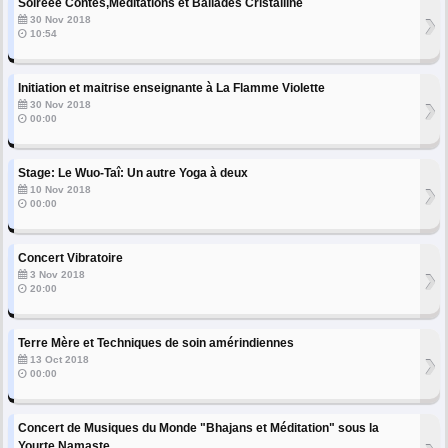
Soiréee Contes,Méditations et Ballades Cristalline
›
30 Nov 2018
10:54
Initiation et maitrise enseignante à La Flamme Violette
›
30 Nov 2018
00:00
Stage: Le Wuo-Taî: Un autre Yoga à deux
›
10 Nov 2018
00:00
Concert Vibratoire
›
3 Nov 2018
20:00
Terre Mère et Techniques de soin amérindiennes
›
13 Oct 2018
00:00
Concert de Musiques du Monde "Bhajans et Méditation" sous la
Yourte Namaste