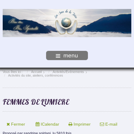
menu
Vous êtes ici :
Accueil
Activités/Evénements
Activités du site, ateliers, conférences
FEMMES DE LUMIERE
Fermer
ICalendar
Imprimer
E-mail
Proposé par
sandrine soldani,
lu 5810 fois