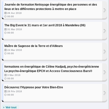
Journée de formation Nettoyage énergétique des personnes et des
›
lieux et les différentes protections à mettre en place
28 Avr 2018
00:00
The Big Event le 31 mars et 1er avril 2018 à Mandelieu (06)
›
31 Mar 2018
00:00
Maître de Sagesse de la Terre et d'Ailleurs
›
24 Mar 2018
00:00
formations en énergétique de Céline Hadjadj, psycho-énergéticienne
›
La psycho-énergétique EPCH et Access Consciousness Bars®
3 Mar 2018
00:00
Découvrez l'Hypnose pour Votre Bien-Etre
›
28 Fév 2018
00:00
Voir tout