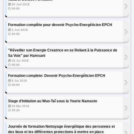
›
20 Juil 2018
00:00
Formation complète pour devenir Psycho-Energéticien EPCH
›
2 Juil 2018
00:00
"Réveiller son Energie Creatrice en se Reliant à la Puissance de
›
Sa Voix" par Hamsani
16 Jui 2018
00:00
Formation complete: Devenir Psycho-Energéticien EPCH
›
8 Jui 2018
00:00
Stage d'Initiation au Wuo-Taî sous la Yourte Namaste
›
20 Mai 2018
09:30
Journée de formation Nettoyage énergétique des personnes et
›
des lieux et les différentes protections à mettre en place