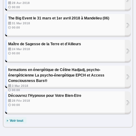
28 Avr 2018
00:00
The Big Event le 31 mars et 1er avril 2018 à Mandelieu (06)
›
31 Mar 2018
00:00
Maître de Sagesse de la Terre et d'Ailleurs
›
24 Mar 2018
00:00
formations en énergétique de Céline Hadjadj, psycho-
›
énergéticienne La psycho-énergétique EPCH et Access
Consciousness Bars®
3 Mar 2018
00:00
Découvrez l'Hypnose pour Votre Bien-Etre
›
28 Fév 2018
00:00
Voir tout