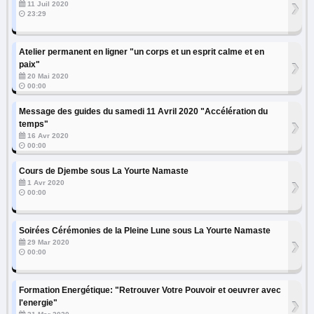
›
11 Juil 2020
23:29
Atelier permanent en ligner "un corps et un esprit calme et en
›
paix"
20 Mai 2020
00:00
Message des guides du samedi 11 Avril 2020 "Accélération du
›
temps"
16 Avr 2020
00:00
Cours de Djembe sous La Yourte Namaste
›
1 Avr 2020
00:00
Soirées Cérémonies de la Pleine Lune sous La Yourte Namaste
›
29 Mar 2020
00:00
Formation Energétique: "Retrouver Votre Pouvoir et oeuvrer avec
›
l'energie"