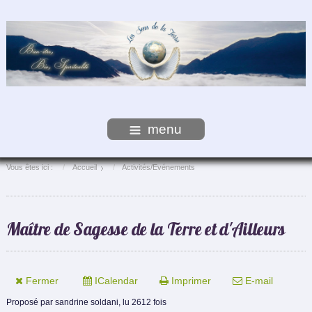
menu
Vous êtes ici :
Accueil
Activités/Evénements
Maître de Sagesse de la Terre et d'Ailleurs
Fermer
ICalendar
Imprimer
E-mail
Proposé par
sandrine soldani,
lu 2612 fois