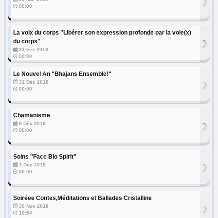
›
00:00
La voix du corps "Libérer son expression profonde par la voie(x)
›
du corps"
23 Fév 2019
00:00
Le Nouvel An "Bhajans Ensemble!"
›
31 Déc 2018
00:00
Chamanisme
›
8 Déc 2018
00:00
Soins "Face Bio Spirit"
›
1 Déc 2018
00:00
Soiréee Contes,Méditations et Ballades Cristalline
›
30 Nov 2018
10:54