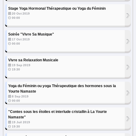
Stage Yoga Hormonal Thérapeutique ou Yoga du Féminin
›
20 Oct 2019
00:00
Soirée "Vivre Sa Musique"
›
17 Oct 2019
00:00
Vivre sa Relaxation Musicale
›
19 Sep 2019
19:30
Yoga du Féminin ou yoga Thérapeutique des hormones sous la
›
Yourte Namaste
8 Sep 2019
00:00
"Contes sous les étoiles et interlude cristallin à La Yourte
›
Namaste"
19 Juil 2019
19:30