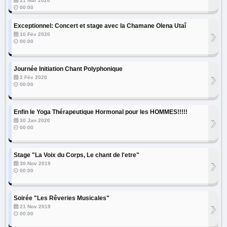
21 Mar 2020
00:00
Exceptionnel: Concert et stage avec la Chamane Olena Utaî
›
10 Fév 2020
00:00
Journée Initiation Chant Polyphonique
›
2 Fév 2020
00:00
Enfin le Yoga Thérapeutique Hormonal pour les HOMMES!!!!!
›
30 Jan 2020
00:00
Stage "La Voix du Corps, Le chant de l'etre"
›
30 Nov 2019
00:00
Soirée "Les Rêveries Musicales"
›
21 Nov 2019
00:00