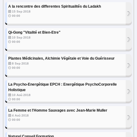
A la rencontre des differentes Spiritualités du Ladakh
›
15 Sep 2018
00:00
Qi-Gong "Vitalité et Bien-Etre"
›
10 Sep 2018
00:00
Plantes Médicinales, Alchimie Végétale et Voie du Guérisseur
›
8 Sep 2018
00:00
La Psycho-Energétique EPCH : Energétique PsychoCorporelle
›
Holistique
10 Aoû 2018
00:00
La Femme et l'Homme Sauvages avec Jean-Marie Muller
›
4 Aoû 2018
00:00
Naturel Conseil Formation