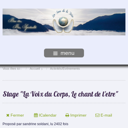
menu
Vous êtes ici :
Accueil
Activités/Evénements
Stage "La Voix du Corps, Le chant de l'etre"
Fermer
ICalendar
Imprimer
E-mail
Proposé par
sandrine soldani,
lu 2402 fois