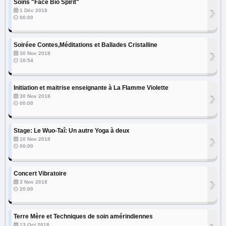
Soins "Face Bio Spirit"
›
1 Déc 2018
00:00
Soiréee Contes,Méditations et Ballades Cristalline
›
30 Nov 2018
10:54
Initiation et maitrise enseignante à La Flamme Violette
›
30 Nov 2018
00:00
Stage: Le Wuo-Taî: Un autre Yoga à deux
›
10 Nov 2018
00:00
Concert Vibratoire
›
3 Nov 2018
20:00
Terre Mère et Techniques de soin amérindiennes
13 Oct 2018