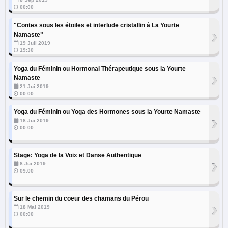
00:00
"Contes sous les étoiles et interlude cristallin à La Yourte
›
Namaste"
19 Juil 2019
19:30
Yoga du Féminin ou Hormonal Thérapeutique sous la Yourte
›
Namaste
21 Jui 2019
00:00
Yoga du Féminin ou Yoga des Hormones sous la Yourte Namaste
›
18 Jui 2019
00:00
Stage: Yoga de la Voix et Danse Authentique
›
8 Jui 2019
09:00
Sur le chemin du coeur des chamans du Pérou
›
18 Mai 2019
00:00