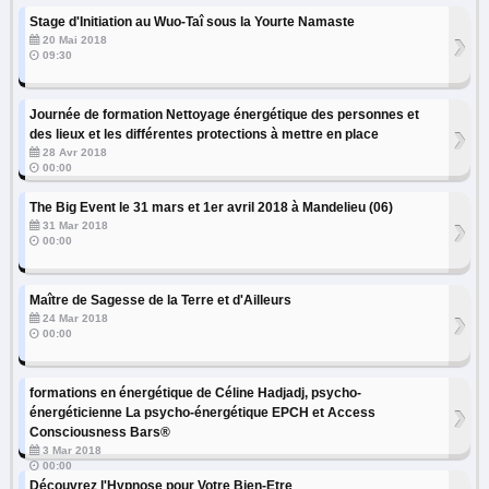
Stage d'Initiation au Wuo-Taî sous la Yourte Namaste
›
20 Mai 2018
09:30
Journée de formation Nettoyage énergétique des personnes et
›
des lieux et les différentes protections à mettre en place
28 Avr 2018
00:00
The Big Event le 31 mars et 1er avril 2018 à Mandelieu (06)
›
31 Mar 2018
00:00
Maître de Sagesse de la Terre et d'Ailleurs
›
24 Mar 2018
00:00
formations en énergétique de Céline Hadjadj, psycho-
›
énergéticienne La psycho-énergétique EPCH et Access
Consciousness Bars®
3 Mar 2018
00:00
Découvrez l'Hypnose pour Votre Bien-Etre