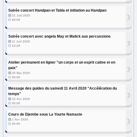
Soirée concert Handpan et Tabla et initiation au Handpan
›
31 Juil 2020
00:00
Soirée concert avec angela May et Malick aux percussions
›
11 Juil 2020
23:29
Atelier permanent en ligner "un corps et un esprit calme et en
›
paix"
20 Mai 2020
00:00
Message des guides du samedi 11 Avril 2020 "Accélération du
›
temps"
16 Avr 2020
00:00
Cours de Djembe sous La Yourte Namaste
›
1 Avr 2020
00:00