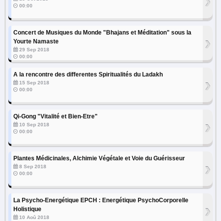
›
00:00
Concert de Musiques du Monde "Bhajans et Méditation" sous la
›
Yourte Namaste
29 Sep 2018
00:00
A la rencontre des differentes Spiritualités du Ladakh
›
15 Sep 2018
00:00
Qi-Gong "Vitalité et Bien-Etre"
›
10 Sep 2018
00:00
Plantes Médicinales, Alchimie Végétale et Voie du Guérisseur
›
8 Sep 2018
00:00
La Psycho-Energétique EPCH : Energétique PsychoCorporelle
›
Holistique
10 Aoû 2018