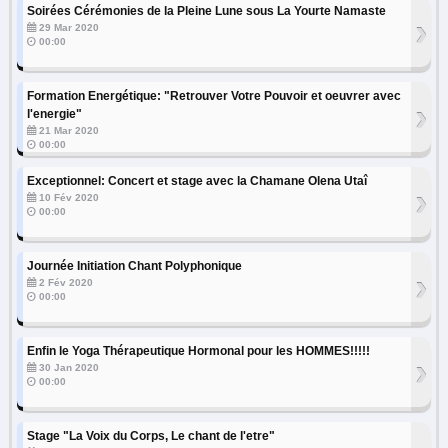
Soirées Cérémonies de la Pleine Lune sous La Yourte Namaste
›
29 Mar 2020
00:00
Formation Energétique: "Retrouver Votre Pouvoir et oeuvrer avec
›
l'energie"
21 Mar 2020
00:00
Exceptionnel: Concert et stage avec la Chamane Olena Utaî
›
10 Fév 2020
00:00
Journée Initiation Chant Polyphonique
›
2 Fév 2020
00:00
Enfin le Yoga Thérapeutique Hormonal pour les HOMMES!!!!!
›
30 Jan 2020
00:00
Stage "La Voix du Corps, Le chant de l'etre"