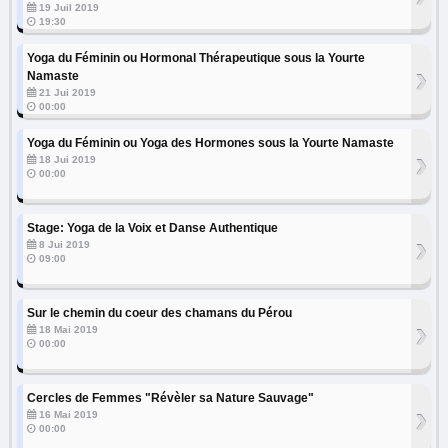
19 Juil 2019
19:30
Yoga du Féminin ou Hormonal Thérapeutique sous la Yourte
›
Namaste
21 Jui 2019
00:00
Yoga du Féminin ou Yoga des Hormones sous la Yourte Namaste
›
18 Jui 2019
00:00
Stage: Yoga de la Voix et Danse Authentique
›
8 Jui 2019
09:00
Sur le chemin du coeur des chamans du Pérou
›
18 Mai 2019
00:00
Cercles de Femmes "Révèler sa Nature Sauvage"
›
16 Mai 2019
00:00