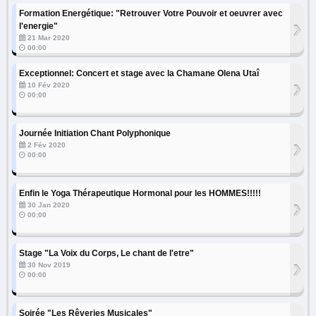
Formation Energétique: "Retrouver Votre Pouvoir et oeuvrer avec
›
l'energie"
21 Mar 2020
00:00
Exceptionnel: Concert et stage avec la Chamane Olena Utaî
›
10 Fév 2020
00:00
Journée Initiation Chant Polyphonique
›
2 Fév 2020
00:00
Enfin le Yoga Thérapeutique Hormonal pour les HOMMES!!!!!
›
30 Jan 2020
00:00
Stage "La Voix du Corps, Le chant de l'etre"
›
30 Nov 2019
00:00
Soirée "Les Rêveries Musicales"