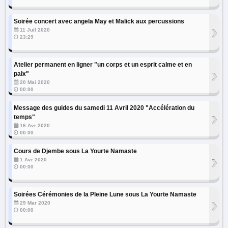
Soirée concert avec angela May et Malick aux percussions
›
11 Juil 2020
23:29
Atelier permanent en ligner "un corps et un esprit calme et en
›
paix"
20 Mai 2020
00:00
Message des guides du samedi 11 Avril 2020 "Accélération du
›
temps"
16 Avr 2020
00:00
Cours de Djembe sous La Yourte Namaste
›
1 Avr 2020
00:00
Soirées Cérémonies de la Pleine Lune sous La Yourte Namaste
›
29 Mar 2020
00:00