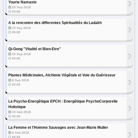
›
Yourte Namaste
29 Sep 2018
00:00
A la rencontre des differentes Spiritualités du Ladakh
›
15 Sep 2018
00:00
Qi-Gong "Vitalité et Bien-Etre"
›
10 Sep 2018
00:00
Plantes Médicinales, Alchimie Végétale et Voie du Guérisseur
›
8 Sep 2018
00:00
La Psycho-Energétique EPCH : Energétique PsychoCorporelle
›
Holistique
10 Aoû 2018
00:00
La Femme et l'Homme Sauvages avec Jean-Marie Muller
›
4 Aoû 2018
00:00