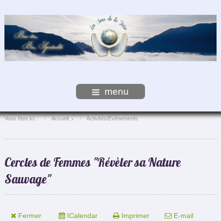
menu
Vous êtes ici :
Accueil
Activités/Evénements
Cercles de Femmes "Révèler sa Nature
Sauvage"
Fermer
ICalendar
Imprimer
E-mail