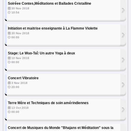
Soiréee Contes,Méditations et Ballades Cristalline
›
30 Nov 2018
10:54
Initiation et maitrise enseignante à La Flamme Violette
›
30 Nov 2018
00:00
Stage: Le Wuo-Taî: Un autre Yoga à deux
›
10 Nov 2018
00:00
Concert Vibratoire
›
3 Nov 2018
20:00
Terre Mère et Techniques de soin amérindiennes
›
13 Oct 2018
00:00
Concert de Musiques du Monde "Bhajans et Méditation" sous la