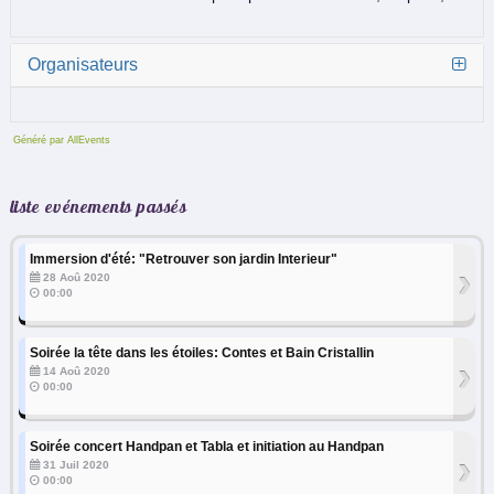
Organisateurs
Généré par AllEvents
liste evénements passés
Immersion d'été: "Retrouver son jardin Interieur"
›
28 Aoû 2020
00:00
Soirée la tête dans les étoiles: Contes et Bain Cristallin
›
14 Aoû 2020
00:00
Soirée concert Handpan et Tabla et initiation au Handpan
›
31 Juil 2020
00:00