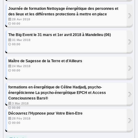
Journée de formation Nettoyage énergétique des personnes et
›
des lieux et les différentes protections à mettre en place
28 Avr 2018
00:00
The Big Event le 31 mars et 1er avril 2018 à Mandelieu (06)
›
31 Mar 2018
00:00
Maître de Sagesse de la Terre et d'Ailleurs
›
24 Mar 2018
00:00
formations en énergétique de Céline Hadjadj, psycho-
›
énergéticienne La psycho-énergétique EPCH et Access
Consciousness Bars®
3 Mar 2018
00:00
Découvrez l'Hypnose pour Votre Bien-Etre
›
28 Fév 2018
00:00