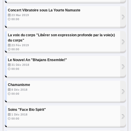
Concert Vibratoire sous La Yourte Namaste
›
23 Mar 2019
00:00
La voix du corps "Libérer son expression profonde par la voie(x)
›
du corps"
23 Fév 2019
00:00
Le Nouvel An "Bhajans Ensemble!"
›
31 Déc 2018
00:00
Chamanisme
›
8 Déc 2018
00:00
Soins "Face Bio Spirit"
›
1 Déc 2018
00:00