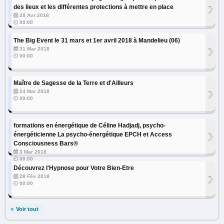
›
des lieux et les différentes protections à mettre en place
28 Avr 2018
00:00
The Big Event le 31 mars et 1er avril 2018 à Mandelieu (06)
›
31 Mar 2018
00:00
Maître de Sagesse de la Terre et d'Ailleurs
›
24 Mar 2018
00:00
formations en énergétique de Céline Hadjadj, psycho-
›
énergéticienne La psycho-énergétique EPCH et Access
Consciousness Bars®
3 Mar 2018
00:00
Découvrez l'Hypnose pour Votre Bien-Etre
›
28 Fév 2018
00:00
Voir tout