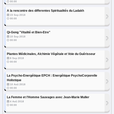
00:00
A la rencontre des differentes Spiritualités du Ladakh
›
15 Sep 2018
00:00
Qi-Gong "Vitalité et Bien-Etre"
›
10 Sep 2018
00:00
Plantes Médicinales, Alchimie Végétale et Voie du Guérisseur
›
8 Sep 2018
00:00
La Psycho-Energétique EPCH : Energétique PsychoCorporelle
›
Holistique
10 Aoû 2018
00:00
La Femme et l'Homme Sauvages avec Jean-Marie Muller
›
4 Aoû 2018
00:00