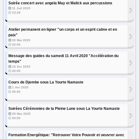
Soirée concert avec angela May et Malick aux percussions
›
11 Juil 2020
23:29
Atelier permanent en ligner "un corps et un esprit calme et en
›
paix"
20 Mai 2020
00:00
Message des guides du samedi 11 Avril 2020 "Accélération du
›
temps"
16 Avr 2020
00:00
Cours de Djembe sous La Yourte Namaste
›
1 Avr 2020
00:00
Soirées Cérémonies de la Pleine Lune sous La Yourte Namaste
›
29 Mar 2020
00:00
Formation Energétique: "Retrouver Votre Pouvoir et oeuvrer avec