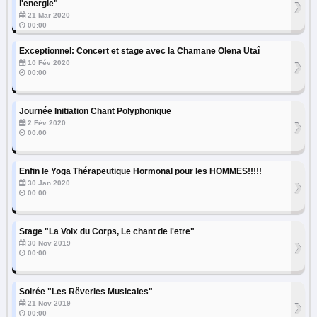
›
l'energie"
21 Mar 2020
00:00
Exceptionnel: Concert et stage avec la Chamane Olena Utaî
›
10 Fév 2020
00:00
Journée Initiation Chant Polyphonique
›
2 Fév 2020
00:00
Enfin le Yoga Thérapeutique Hormonal pour les HOMMES!!!!!
›
30 Jan 2020
00:00
Stage "La Voix du Corps, Le chant de l'etre"
›
30 Nov 2019
00:00
Soirée "Les Rêveries Musicales"
›
21 Nov 2019
00:00