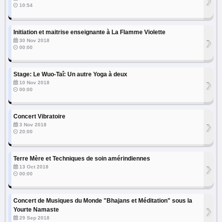
›
10:54
Initiation et maitrise enseignante à La Flamme Violette
›
30 Nov 2018
00:00
Stage: Le Wuo-Taî: Un autre Yoga à deux
›
10 Nov 2018
00:00
Concert Vibratoire
›
3 Nov 2018
20:00
Terre Mère et Techniques de soin amérindiennes
›
13 Oct 2018
00:00
Concert de Musiques du Monde "Bhajans et Méditation" sous la
›
Yourte Namaste
29 Sep 2018