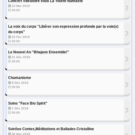
Concert Vibratoire sous La Yourte Namaste
›
23 Mar 2019
00:00
La voix du corps "Libérer son expression profonde par la voie(x)
›
du corps"
23 Fév 2019
00:00
Le Nouvel An "Bhajans Ensemble!"
›
31 Déc 2018
00:00
Chamanisme
›
8 Déc 2018
00:00
Soins "Face Bio Spirit"
›
1 Déc 2018
00:00
Soiréee Contes,Méditations et Ballades Cristalline
30 Nov 2018