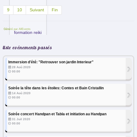
9
10
Suivant
Fin
Généré par AllEvents
liste evénements passés
Immersion d'été: "Retrouver son jardin Interieur"
›
28 Aoû 2020
00:00
Soirée la tête dans les étoiles: Contes et Bain Cristallin
›
14 Aoû 2020
00:00
Soirée concert Handpan et Tabla et initiation au Handpan
›
31 Juil 2020
00:00